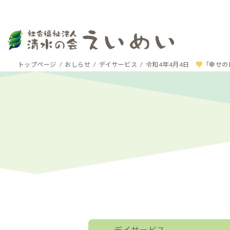
コ
ナ
トップページ
おしらせ
デイサービス
令和4年4月4日
「幸せの
ン
ビ
テ
ゲ
ン
ー
ツ
シ
へ
ョ
ス
ン
キ
に
ッ
移
プ
動
デイサービス