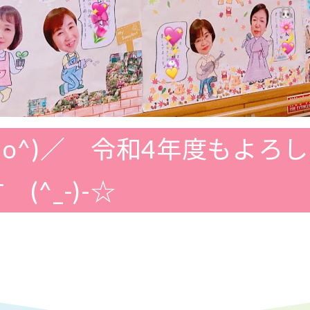
^)／ 令和4年度もよろし
(^_-)-☆