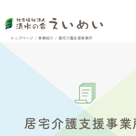
コ
ナ
トップページ
事業紹介
居宅介護支援事業所
ン
ビ
テ
ゲ
ン
ー
ツ
シ
へ
ョ
ス
ン
キ
に
ッ
移
プ
動