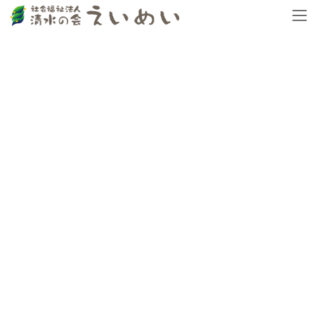
コ
ナ
トップページ
おしらせ
♪薔薇を沢山いただきました♪
ン
ビ
テ
ゲ
ン
ー
ツ
シ
へ
ョ
ス
ン
キ
に
ッ
移
プ
動
おしらせ
2024.05.09