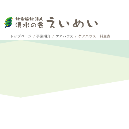
コ
ナ
トップページ
事業紹介
ケアハウス
ケアハウス 料金表
ン
ビ
テ
ゲ
ン
ー
ツ
シ
へ
ョ
ス
ン
キ
に
ッ
移
プ
動