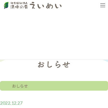
コ
ナ
トップページ
おしらせ
年末年始休業のご案内
ン
ビ
テ
ゲ
ン
ー
ツ
シ
へ
ョ
ス
ン
キ
に
ッ
移
プ
動
おしらせ
2022.12.27