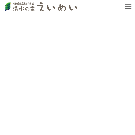
コ
ナ
トップページ
おしらせ
デイサービス
ン
ビ
この最高に暑い夏
七夕にかける皆の熱い思いが実を結びました
テ
ゲ
ン
ー
ツ
シ
へ
ョ
ス
ン
キ
に
ッ
移
プ
動
デイサービス
2023.11.02